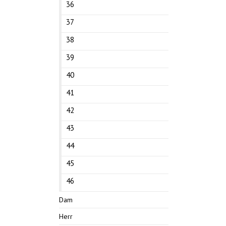
36
37
38
39
40
41
42
43
44
45
46
Dam
Herr