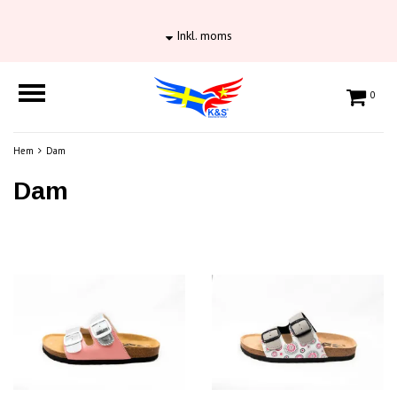
Inkl. moms
0
Hem
Dam
Dam