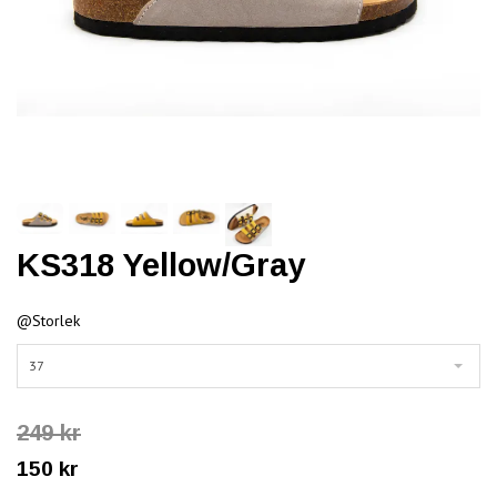
KS318 Yellow/Gray
@Storlek
37
249 kr
150 kr