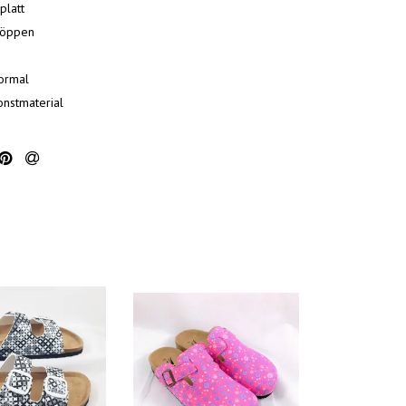
platt
 öppen
ormal
onstmaterial