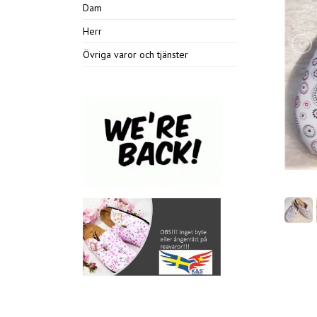
Dam
Herr
Övriga varor och tjänster