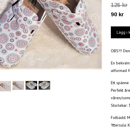
125 kr
90 kr
OBS!!! Den
En bekväm t
utformad fo
Ett spänne 
Perfekt åre
våren/som
Storlekar: 
Fotbädd: 
Yttersula: 