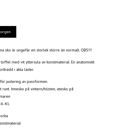
na sko är ungefär en storlek större än normalt. OBS!!!
offel med vit yttersula av konstmaterial. En anatomiskt
rtbädd i äkta läder.
för justering av passformen.
t runt. Innesko på vintern/hösten, utesko på
maren
36-41.
Mocka
Konstmaterial