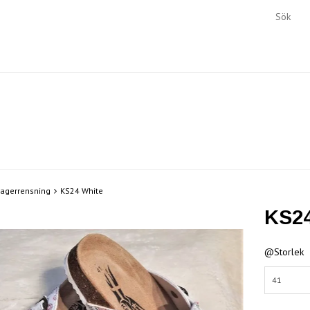
Lagerrensning
KS24 White
KS24
@Storlek
41