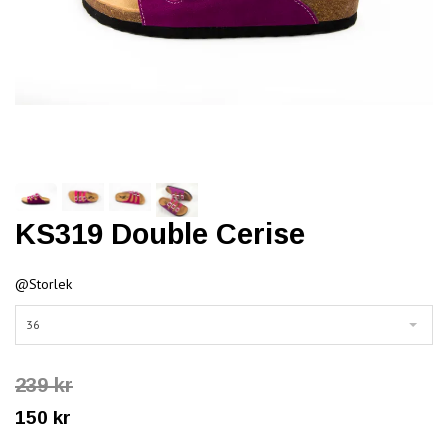
KS319 Double Cerise
@Storlek
36
239 kr
150 kr