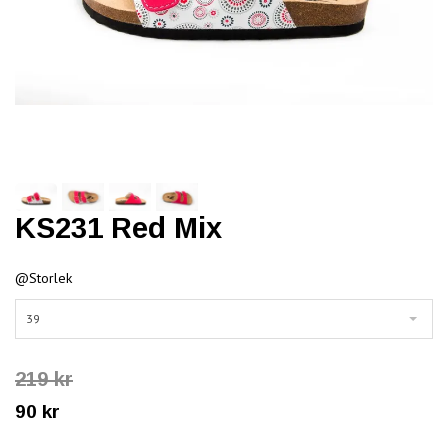
KS231 Red Mix
@Storlek
39
219 kr
90 kr